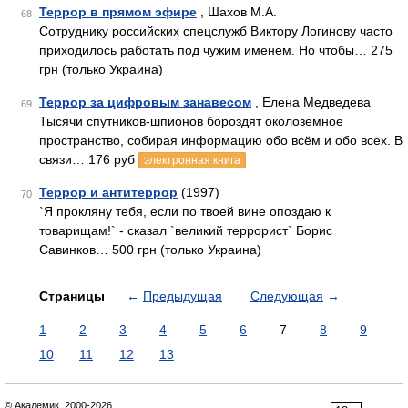
Террор в прямом эфире
, Шахов М.А.
68
Сотруднику российских спецслужб Виктору Логинову часто
приходилось работать под чужим именем. Но чтобы… 275
грн (только Украина)
Террор за цифровым занавесом
, Елена Медведева
69
Тысячи спутников-шпионов бороздят околоземное
пространство, собирая информацию обо всём и обо всех. В
связи… 176 руб
электронная книга
Террор и антитеррор
(1997)
70
`Я прокляну тебя, если по твоей вине опоздаю к
товарищам!` - сказал `великий террорист` Борис
Савинков… 500 грн (только Украина)
Страницы
←
Предыдущая
Следующая
→
1
2
3
4
5
6
7
8
9
10
11
12
13
© Академик, 2000-2026