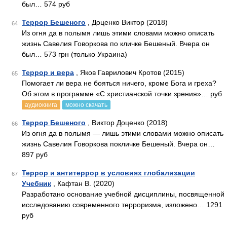
был… 574 руб
Террор Бешеного
, Доценко Виктор (2018)
64
Из огня да в полымя лишь этими словами можно описать
жизнь Савелия Говоркова по кличке Бешеный. Вчера он
был… 573 грн (только Украина)
Террор и вера
, Яков Гаврилович Кротов (2015)
65
Помогает ли вера не бояться ничего, кроме Бога и греха?
Об этом в программе «С христианской точки зрения»… руб
аудиокнига
можно скачать
Террор Бешеного
, Виктор Доценко (2018)
66
Из огня да в полымя — лишь этими словами можно описать
жизнь Савелия Говоркова покличке Бешеный. Вчера он…
897 руб
Террор и антитеррор в условиях глобализации
67
Учебник
, Кафтан В. (2020)
Разработано основание учебной дисциплины, посвященной
исследованию современного терроризма, изложено… 1291
руб